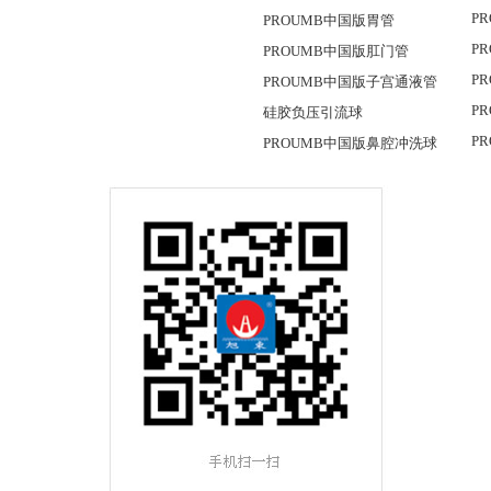
P
PROUMB中国版胃管
P
PROUMB中国版肛门管
P
PROUMB中国版子宫通液管
P
硅胶负压引流球
P
PROUMB中国版鼻腔冲洗球